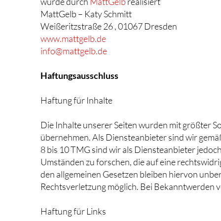
wurde durch
MattGelb
realisiert
MattGelb – Katy Schmitt
Weißeritzstraße 26 , 01067 Dresden
www.mattgelb.de
info@mattgelb.de
Haftungsausschluss
Haftung für Inhalte
Die Inhalte unserer Seiten wurden mit größter Sor
übernehmen. Als Diensteanbieter sind wir gemäß
8 bis 10 TMG sind wir als Diensteanbieter jedoc
Umständen zu forschen, die auf eine rechtswidr
den allgemeinen Gesetzen bleiben hiervon unberü
Rechtsverletzung möglich. Bei Bekanntwerden v
Haftung für Links